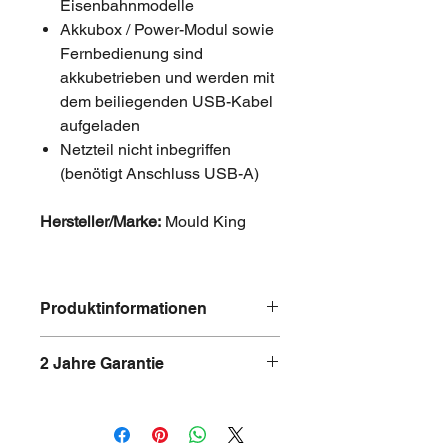
Eisenbahnmodelle
Akkubox / Power-Modul sowie
Fernbedienung sind
akkubetrieben und werden mit
dem beiliegenden USB-Kabel
aufgeladen
Netzteil nicht inbegriffen
(benötigt Anschluss USB-A)
Hersteller/Marke:
Mould King
Produktinformationen
MOBABRICKS Art. 3604
2 Jahre Garantie
Bezeichnung: Akkubox &
Fernbedienung
Alle Produkte von MOBABRICKS
Lieferumfang:
unterstehen einer Garantie von 2
1x Fernbedienung
Jahren ab Kaufdatum