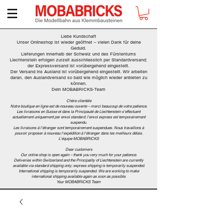
Liebe Kundschaft
Unser Onlineshop ist wieder geöffnet – vielen Dank für deine
Geduld.
Lieferungen innerhalb der Schweiz und des Fürstentums
Liechtenstein erfolgen zurzeit ausschliesslich per Standardversand;
der Expressversand ist vorübergehend eingestellt.
Der Versand ins Ausland ist vorübergehend eingestellt. Wir arbeiten
daran, den Auslandversand so bald wie möglich wieder anbieten zu
können.
Dein MOBABRICKS-Team
Chère clientèle
Notre boutique en ligne est de nouveau ouverte – merci beaucoup de votre patience.
Les livraisons en Suisse et dans la Principauté de Liechtenstein s'effectuent
actuellement uniquement par envoi standard; l'envoi express est temporairement
suspendu.
Les livraisons à l'étranger sont temporairement suspendues. Nous travaillons à
pouvoir proposer à nouveau l'expédition à l'étranger dans les meilleurs délais.
L'équipe MOBABRICKS
Dear customers
Our online shop is open again – thank you very much for your patience.
Deliveries within Switzerland and the Principality of Liechtenstein are currently
available via standard shipping only; express shipping is temporarily suspended.
International shipping is temporarily suspended. We are working to make
international shipping available again as soon as possible.
Your MOBABRICKS Team