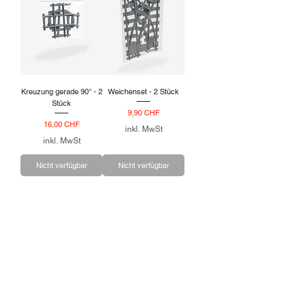
Kreuzung gerade 90° - 2
Weichenset - 2 Stück
Stück
Preis
9,90 CHF
Preis
16,00 CHF
inkl. MwSt
inkl. MwSt
Nicht verfügbar
Nicht verfügbar
Informationen
FAQ
Versand
Allgemeine Geschäftsbedingungen
Datenschutz
Impressum