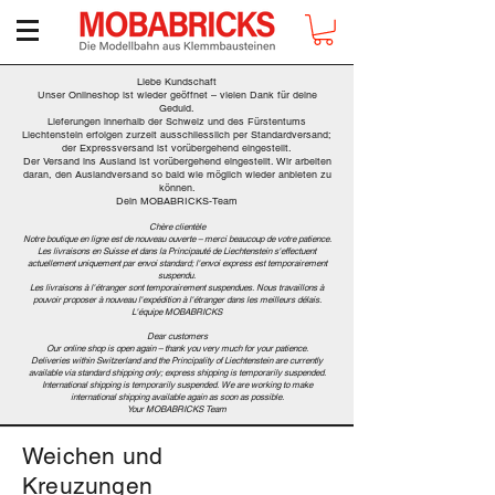
Liebe Kundschaft
Unser Onlineshop ist wieder geöffnet – vielen Dank für deine
Geduld.
Lieferungen innerhalb der Schweiz und des Fürstentums
Liechtenstein erfolgen zurzeit ausschliesslich per Standardversand;
der Expressversand ist vorübergehend eingestellt.
Der Versand ins Ausland ist vorübergehend eingestellt. Wir arbeiten
daran, den Auslandversand so bald wie möglich wieder anbieten zu
können.
Dein MOBABRICKS-Team
Chère clientèle
Notre boutique en ligne est de nouveau ouverte – merci beaucoup de votre patience.
Les livraisons en Suisse et dans la Principauté de Liechtenstein s'effectuent
actuellement uniquement par envoi standard; l'envoi express est temporairement
suspendu.
Les livraisons à l'étranger sont temporairement suspendues. Nous travaillons à
pouvoir proposer à nouveau l'expédition à l'étranger dans les meilleurs délais.
L'équipe MOBABRICKS
Dear customers
Our online shop is open again – thank you very much for your patience.
Deliveries within Switzerland and the Principality of Liechtenstein are currently
available via standard shipping only; express shipping is temporarily suspended.
International shipping is temporarily suspended. We are working to make
international shipping available again as soon as possible.
Your MOBABRICKS Team
Weichen und
Kreuzungen