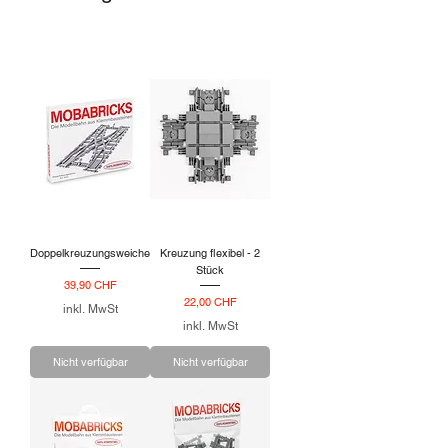
Doppelkreuzungsweiche
Kreuzung flexibel - 2
Stück
Preis
39,90 CHF
Preis
22,00 CHF
inkl. MwSt
inkl. MwSt
Nicht verfügbar
Nicht verfügbar