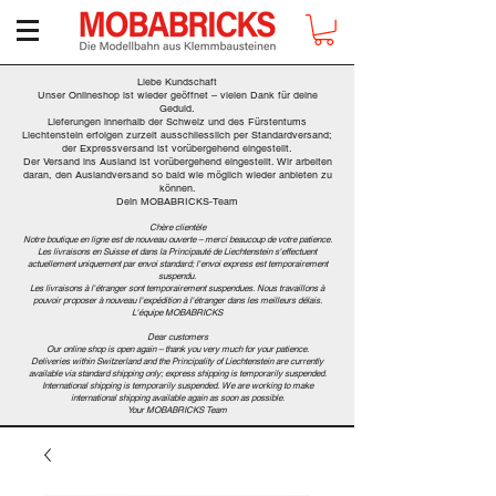
Liebe Kundschaft
Unser Onlineshop ist wieder geöffnet – vielen Dank für deine
Geduld.
Lieferungen innerhalb der Schweiz und des Fürstentums
Liechtenstein erfolgen zurzeit ausschliesslich per Standardversand;
der Expressversand ist vorübergehend eingestellt.
Der Versand ins Ausland ist vorübergehend eingestellt. Wir arbeiten
daran, den Auslandversand so bald wie möglich wieder anbieten zu
können.
Dein MOBABRICKS-Team
Chère clientèle
Notre boutique en ligne est de nouveau ouverte – merci beaucoup de votre patience.
Les livraisons en Suisse et dans la Principauté de Liechtenstein s'effectuent
actuellement uniquement par envoi standard; l'envoi express est temporairement
suspendu.
Les livraisons à l'étranger sont temporairement suspendues. Nous travaillons à
pouvoir proposer à nouveau l'expédition à l'étranger dans les meilleurs délais.
L'équipe MOBABRICKS
Dear customers
Our online shop is open again – thank you very much for your patience.
Deliveries within Switzerland and the Principality of Liechtenstein are currently
available via standard shipping only; express shipping is temporarily suspended.
International shipping is temporarily suspended. We are working to make
international shipping available again as soon as possible.
Your MOBABRICKS Team