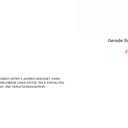
Gerade Sc
P
2
 KINDER UNTER 3 JAHREN GEEIGNET. KANN
BRECHBARE ODER SPITZE TEILE ENTHALTEN.
GS- UND VERLETZUNGSGEFAHR.
Kontakt