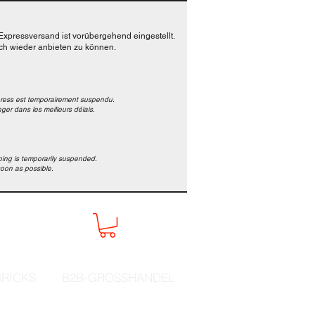
Expressversand ist vorübergehend eingestellt.
ich wieder anbieten zu können.
xpress est temporairement suspendu.
ger dans les meilleurs délais.
pping is temporarily suspended.
soon as possible.
RICKS
B2B-GROSSHANDEL