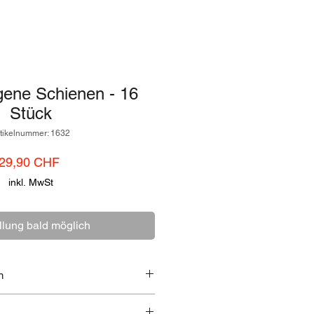
ene Schienen - 16
Stück
tikelnummer: 1632
Preis
29,90 CHF
inkl. MwSt
llung bald möglich
n
632