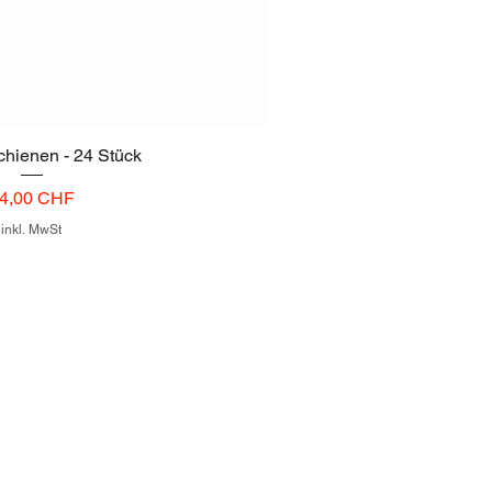
hienen - 24 Stück
Gerade Schie
reis
Prei
4,00 CHF
65,
inkl. MwSt
inkl