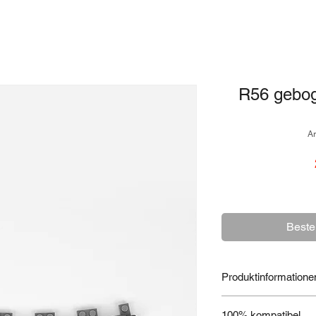
R56 gebog
Ar
Beste
Produktinformatione
MOBABRICKS Art. 1
100% kompatibel