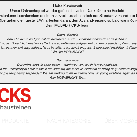
Liebe Kundschaft
Unser Onlineshop ist wieder geöffnet – vielen Dank für deine Geduld.
stentums Liechtenstein erfolgen zurzeit ausschliesslich per Standardversand; der 
rübergehend eingestellt. Wir arbeiten daran, den Auslandversand so bald wie mögl
Dein MOBABRICKS-Team
Chère clientèle
Notre boutique en ligne est de nouveau ouverte – merci beaucoup de votre patience.
Principauté de Liechtenstein s'effectuent actuellement uniquement par envoi standard; l'envoi e
nt temporairement suspendues. Nous travaillons à pouvoir proposer à nouveau l'expédition à l'étran
L'équipe MOBABRICKS
Dear customers
Our online shop is open again – thank you very much for your patience.
d the Principality of Liechtenstein are currently available via standard shipping only; express shi
pping is temporarily suspended. We are working to make international shipping available again as 
Your MOBABRICKS Team
E PRODUKTE
NACH KATEGORIE
ÜBER MOBAB