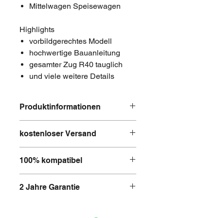
Mittelwagen Speisewagen
Highlights
vorbildgerechtes Modell
hochwertige Bauanleitung
gesamter Zug R40 tauglich
und viele weitere Details
Produktinformationen
MOBABRICKS Art. 2325
kostenloser Versand
Bezeichnung: SBB Giruno
Ergänzungsset II, 2-teilig
Dieses Produkt wird innerhalb der
lizenziert durch die Schweizerischen
100% kompatibel
Schweiz
kostenlos geliefert
(Ab
Bundesbahnen
Bestellwert CHF 100).
Alle Bausätze und Schienen von
2 Jahre Garantie
MOBABRICKS sind zu
100%
kompatibel
mit
Lego
sowie
Alle Produkte von MOBABRICKS
anderen führenden
unterstehen einer Garantie von 2