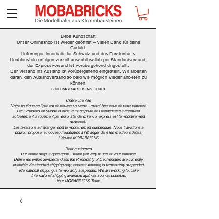
Liebe Kundschaft
Unser Onlineshop ist wieder geöffnet – vielen Dank für deine
Geduld.
Lieferungen innerhalb der Schweiz und des Fürstentums
Liechtenstein erfolgen zurzeit ausschliesslich per Standardversand;
der Expressversand ist vorübergehend eingestellt.
Der Versand ins Ausland ist vorübergehend eingestellt. Wir arbeiten
daran, den Auslandversand so bald wie möglich wieder anbieten zu
können.
Dein MOBABRICKS-Team
Chère clientèle
Notre boutique en ligne est de nouveau ouverte – merci beaucoup de votre patience.
Les livraisons en Suisse et dans la Principauté de Liechtenstein s'effectuent
actuellement uniquement par envoi standard; l'envoi express est temporairement
suspendu.
Les livraisons à l'étranger sont temporairement suspendues. Nous travaillons à
pouvoir proposer à nouveau l'expédition à l'étranger dans les meilleurs délais.
L'équipe MOBABRICKS
Dear customers
Our online shop is open again – thank you very much for your patience.
Deliveries within Switzerland and the Principality of Liechtenstein are currently
available via standard shipping only; express shipping is temporarily suspended.
International shipping is temporarily suspended. We are working to make
international shipping available again as soon as possible.
Your MOBABRICKS Team