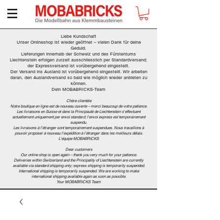
Liebe Kundschaft
Unser Onlineshop ist wieder geöffnet – vielen Dank für deine
Geduld.
Lieferungen innerhalb der Schweiz und des Fürstentums
Liechtenstein erfolgen zurzeit ausschliesslich per Standardversand;
der Expressversand ist vorübergehend eingestellt.
Der Versand ins Ausland ist vorübergehend eingestellt. Wir arbeiten
daran, den Auslandversand so bald wie möglich wieder anbieten zu
können.
Dein MOBABRICKS-Team
Chère clientèle
Notre boutique en ligne est de nouveau ouverte – merci beaucoup de votre patience.
Les livraisons en Suisse et dans la Principauté de Liechtenstein s'effectuent
actuellement uniquement par envoi standard; l'envoi express est temporairement
suspendu.
Les livraisons à l'étranger sont temporairement suspendues. Nous travaillons à
pouvoir proposer à nouveau l'expédition à l'étranger dans les meilleurs délais.
L'équipe MOBABRICKS
Dear customers
Our online shop is open again – thank you very much for your patience.
Deliveries within Switzerland and the Principality of Liechtenstein are currently
available via standard shipping only; express shipping is temporarily suspended.
International shipping is temporarily suspended. We are working to make
international shipping available again as soon as possible.
Your MOBABRICKS Team