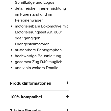
Schriftzüge und Logos
detailreiche Inneneinrichtung
im Fürerstand und im
Personenwagen
motorisierbare Lokomotive mit
Motorisierungsset Art. 3001
oder gängigen
Drehgestellmotoren
ausfahrbare Pantographen
hochwertige Bauanleitung
gesamter Zug R40 tauglich
und viele weitere Details
Produktinformationen
MOBABRICKS Art. 2535
100% kompatibel
Bezeichnung: SBB InterCity-
Starterset 2-teilig (2. Generation)
Alle Bausätze und Schienen von
Bausatz aus 1'433 Klemmbausteinen
2 Jahre Garantie